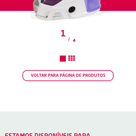
1
2
3
4
/
/
/
/
4
4
4
4
VOLTAR PARA PÁGINA DE PRODUTOS