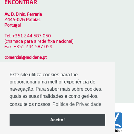
ENCONTRAR
Av. D. Dinis, Ferraria
2445-076 Pataias
Portugal
Tel. +351 244 587 050
(chamada para a rede fixa nacional)
Fax. +351 244 587 059
comercial@moldene.pt
GPS: 39.678359,-8.978517
Este site utiliza cookies para lhe
proporcionar uma melhor experiência de
OBTER DIREÇÕES
navegação. Para saber mais sobre cookies,
quais as suas finalidades e como geri-los,
consulte os nossos
Política de Privacidade
Aceito!
|
onedesign.pt
Política de
|
Privacidade
Canal de Denúncia