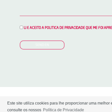
LI E ACEITO A POLITICA DE PRIVACIDADE QUE ME FOI AP
SENDEN
|
|
Este site utiliza cookies para lhe proporcionar uma melhor
by
onedesign.pt
Política de Privacidade
Canal de Denúncia
consulte os nossos
Política de Privacidade